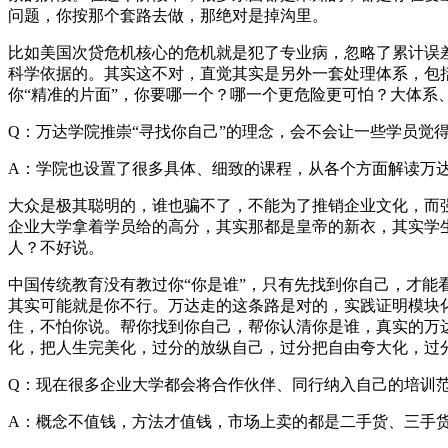
问题，你按那个套路去做，那绝对是掉沟里。
比如美国次贷危机核心的危机就是犯了专业病，忽略了累计误
科学依据的。其实这不对，直觉其实是另外一套处理体系，包
你
“
精准的片面
”
，你要哪一个？哪一个更危险更可怕？大体系
Q：万达学院推崇
“
寻找你自己
”
的理念，会不会让一些学员觉
A：学院也设置了很多具体、细致的课程，从各个方面解读万
大众是极其聪明的，谁也骗不了，不能为了推销企业文化，而
企业大学拿着学员给的高分，其实那都是皇帝的新衣，其实学
人？不好说。
中国传统教育没有教过你
“
你是谁
”
，只有先找到你自己，才能
其实可能就是你不行。万达走的这条路是对的，实践证明模块
住，不怕你说。帮你找到你自己，帮你认清你是谁，真实的万
化，把人生完美化，过分的放纵自己，过分把自由夸大化，过
Q：现在很多企业大学都会将合作伙伴、同行纳入自己的培训
A：概念不值钱，方法才值钱，市场上卖的都是二手货、三手