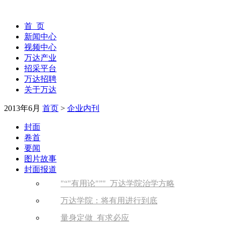
首 页
新闻中心
视频中心
万达产业
招采平台
万达招聘
关于万达
2013年6月
首页
>
企业内刊
封面
卷首
要闻
图片故事
封面报道
“
有用论
”
万达学院治学方略
万达学院：将有用进行到底
量身定做 有求必应