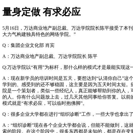
量身定做 有求必应
5月16日，万达商业地产副总裁、万达学院院长陈平接受了本
大力气构建独具特色的网络学院。
”
Q：集团企业文化部 肖宾
A：万达商业地产副总裁、万达学院院长 陈平
Q:万达学院以
“
有用
”
为标杆，那什么样的模式才是最能实现这
A：现在新学员的培训时间是五天，要想达到
“
认清你自己
”
这
学到的、感受到的还不够稳固，这主要是因为五天时间太短。
院是一个策划者，类似一些经纪人，真正能够帮助到你的人，
的人。你有什么问题放上去，过几天其他同事给你答复。以前
模式就是
“
有求必应，可以临时抱佛脚
”
。
Q：很多企业大学都在进行
“
组织诊断
”
工作，一些大学也拿出
A：
“
组织诊断
”
现在各个企业大学都会说，但能不能做到，这
索的阶段。在这个阶段中，很多东西都是未知的，都是存在变