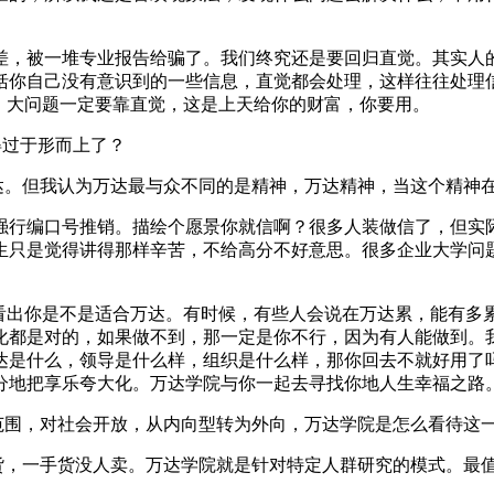
差，被一堆专业报告给骗了。我们终究还是要回归直觉。其实人
括你自己没有意识到的一些信息，直觉都会处理，这样往往处理
、大问题一定要靠直觉，这是上天给你的财富，你要用。
得过于形而上了？
达。但我认为万达最与众不同的是精神，万达精神，当这个精神
强行编口号推销。描绘个愿景你就信啊？很多人装做信了，但实
生只是觉得讲得那样辛苦，不给高分不好意思。很多企业大学问
看出你是不是适合万达。有时候，有些人会说在万达累，能有多
化都是对的，如果做不到，那一定是你不行，因为有人能做到。
达是什么，领导是什么样，组织是什么样，那你回去不就好用了
分地把享乐夸大化。万达学院与你一起去寻找你地人生幸福之路
范围，对社会开放，从内向型转为外向，万达学院是怎么看待这
货，一手货没人卖。万达学院就是针对特定人群研究的模式。最