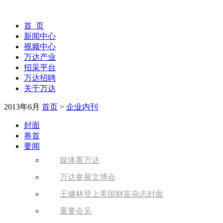
首 页
新闻中心
视频中心
万达产业
招采平台
万达招聘
关于万达
2013年6月
首页
>
企业内刊
封面
卷首
要闻
媒体看万达
万达参展文博会
王健林登上美国财富杂志封面
重要会见