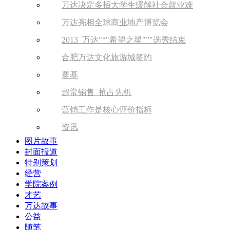
万达决定多招大学生缓解社会就业难
万达亮相全球商业地产博览会
2013 万达
“
希望之星
”
选秀结束
合肥万达文化旅游城签约
奠基
超常销售 抢占先机
营销工作是核心评价指标
资讯
图片故事
封面报道
特别策划
经营
学院案例
才艺
万达故事
公益
随笔