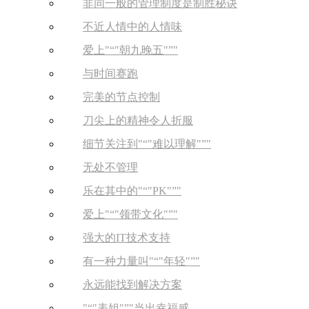
非同一般的管理制度是制胜秘诀
不近人情中的人情味
爱上
“
朝九晚五
”
与时间赛跑
完美的节点控制
刀尖上的精神令人折服
细节关注到
“
难以理解
”
无处不管理
乐在其中的
“
PK
”
爱上
“
领带文化
”
强大的IT技术支持
有一种力量叫
“
年轻
”
永远能找到解决方案
“
表姐
”
当出幸福感