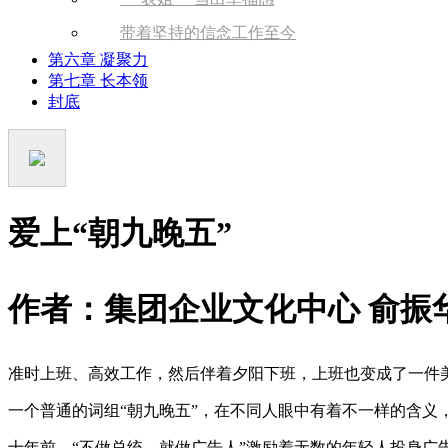
带着坚持的信念工作至今
第六章 凝聚力
第七章 长本领
封底
爱上
“
朝九晚五
”
作者：集团企业文化中心 俞振
准时上班、高效工作，然后伴着夕阳下班，上班也变成了一件
一个普通的词组
“
朝九晚五
”
，在不同人眼中有着不一样的含义
十年前，
“
不做总统，就做广告人
”
激励着无数的年轻人投身广