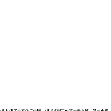
一头扎进了北京的广告圈。记得找到工作第一天上班，做一个银