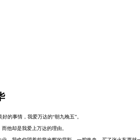
华
美好的事情，我爱万达的
“
朝九晚五
”
。
，而他却是我爱上万达的理由。
告业，我也仰望着前辈光辉的背影，一腔热血，买了张火车票就