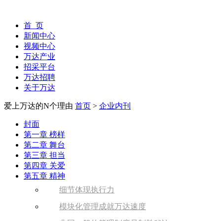
首 页
新闻中心
视频中心
万达产业
招采平台
万达招聘
关于万达
爱上万达的N个理由
首页
>
企业内刊
封面
第一章 榜样
第二章 舞台
第三章 担当
第四章 关爱
第五章 精神
细节体现执行力
模块化管理成就万达速度