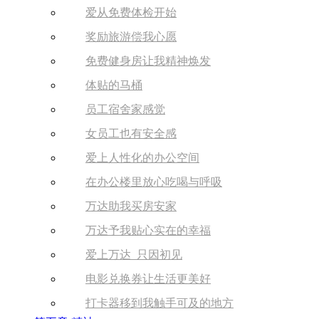
爱从免费体检开始
奖励旅游偿我心愿
免费健身房让我精神焕发
体贴的马桶
员工宿舍家感觉
女员工也有安全感
爱上人性化的办公空间
在办公楼里放心吃喝与呼吸
万达助我买房安家
万达予我贴心实在的幸福
爱上万达 只因初见
电影兑换券让生活更美好
打卡器移到我触手可及的地方