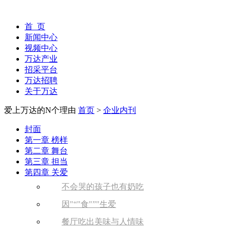
首 页
新闻中心
视频中心
万达产业
招采平台
万达招聘
关于万达
爱上万达的N个理由
首页
>
企业内刊
封面
第一章 榜样
第二章 舞台
第三章 担当
第四章 关爱
不会哭的孩子也有奶吃
因
“
食
”
生爱
餐厅吃出美味与人情味