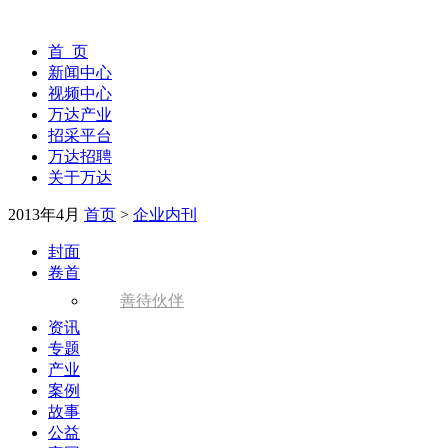
首 页
新闻中心
视频中心
万达产业
招采平台
万达招聘
关于万达
2013年4月
首页
>
企业内刊
封面
卷首
善待伙伴
资讯
专题
产业
案例
故事
公益