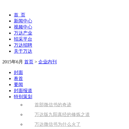
首 页
新闻中心
视频中心
万达产业
招采平台
万达招聘
关于万达
2015年6月
首页
>
企业内刊
封面
卷首
要闻
封面报道
特别策划
首部微信书的奇迹
万达版九阳真经的修炼之道
万达微信书为什么火了