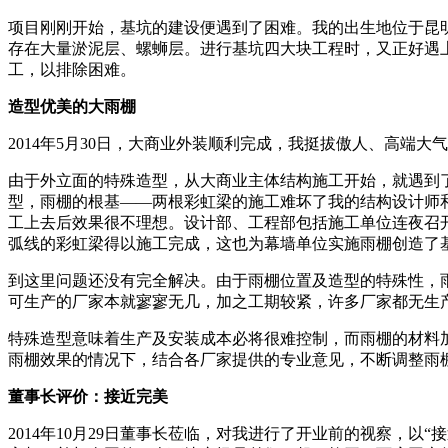
项目刚刚开始，基坑的建设便遇到了困难。我的出生地位于昆
存在大量淤泥层、螺蛳层。进行基坑四大块工程时，又正好遇
工，以排除困难。
造型优美的大雨棚
2014年5月30日，大商业外装顺利完成，我挺拔傲人、高端
由于外立面的特殊造型，从大商业主体结构施工开始，就遇到
型，雨棚的根基——两根彩虹梁的施工难坏了我的结构设计师
工上去后效果很不理想。设计部、工程部包括施工单位连夜召
弧线的彩虹梁得以施工完成，这也为幕墙单位实施雨棚创造了
到这里问题还没有完全解决。由于雨棚位置及造型的特殊性，
可生产的厂家本就寥寥无几，加之工期较紧，许多厂家都无生
特殊造型意味着生产及安装成本必将很难控制，而雨棚的材料加
雨棚效果的情况下，结合各厂家提供的专业意见，不断调整雨
董事长评价：接近完美
2014年10月29日董事长莅临，对我进行了开业前的视察，以
“
接