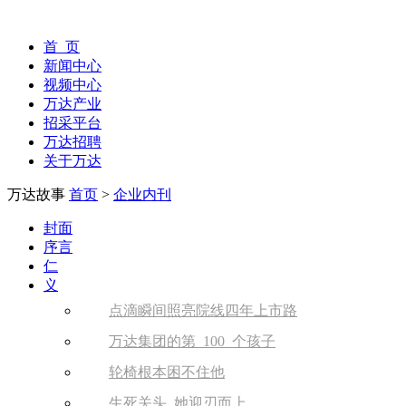
首 页
新闻中心
视频中心
万达产业
招采平台
万达招聘
关于万达
万达故事
首页
>
企业内刊
封面
序言
仁
义
点滴瞬间照亮院线四年上市路
万达集团的第 100 个孩子
轮椅根本困不住他
生死关头 她迎刃而上