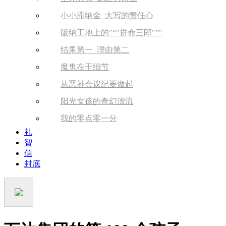
小小滞纳金 大写的责任心
版纳工地上的
“
拼命三郎
”
结果第一 理由第二
魔鬼在于细节
从恶补会议纪要做起
阳光女孩的奇幻漂流
我的零点零一分
礼
智
信
封底