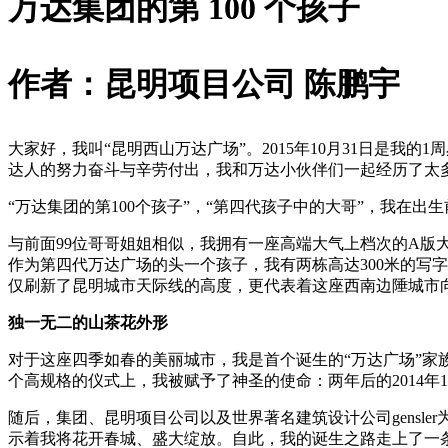
万达集团的第 100 个孩子
作者：昆明项目公司 陈鹏宇
大家好，我叫
“
昆明西山万达广场
”
。2015年10月31日是
达人的努力奋斗与辛劳付出，我和万达小伙伴们一起经历了太
“
万达集团的第100个孩子
”
，
“
第四代孩子中的大哥
”
，我在出生
与前面99位哥哥姐姐相似，我拥有一座高端大气上档次的A版
作为第四代万达广场的头一个孩子，我有两栋高达300米的写
仅刷新了昆明城市天际线的高度，更代表着这座西南边陲城市
独一无二的山茶花外形
对于这座四季如春的美丽城市，我是首个诞生的
“
万达广场
”
家
个高规格的仪式上，我被赋予了神圣的使命：两年后的2014年
随后，集团、昆明项目公司以及世界著名建筑设计公司gens
示着我将花开春城、盛大绽放。自此，我的诞生之路走上了一