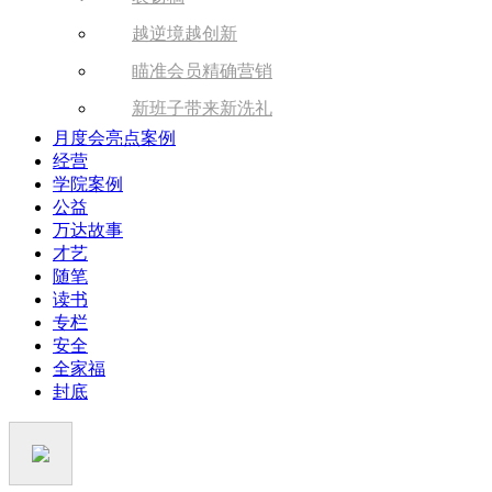
越逆境越创新
瞄准会员精确营销
新班子带来新洗礼
月度会亮点案例
经营
学院案例
公益
万达故事
才艺
随笔
读书
专栏
安全
全家福
封底