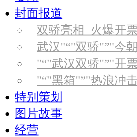
封面报道
双骄亮相 火爆开
武汉
“
双骄
”
今
“
武汉双骄
”
开
“
黑箱
”
热浪冲
特别策划
图片故事
经营