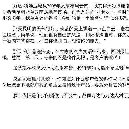
万达·滇池卫城从2008年入滇布局云南，以其得天独
便轰动昆明乃至云南房地产市场。作为万达的
“
小迷妹
”
，当时
那么多年，我至今还记得当时学到的第一个新名词
“
墅质洋房
”
那天昆明的天气很好，蔚蓝的天上飘着一点点白云，走在
发理念，简单说，他们很有自己的想法，和记者沟通时，你先
产新闻前辈都在，不过你也别怕，相信你的能力。
”
那天的产品碰头会，在大家的欢声笑语中结束。回到报
报。然而，第二天，等来的不是稿件见报，是客户的投诉！
虽然现在想起来让人忍俊不禁，投诉我的人后来变成我
“
总监沉着脸对我说：
“
你知道为什么客户会投诉你吗？不
你应该更多地以审视的角度去看待这个产品，客观分析它的利
脸上依旧是年少的骄傲与不服气，然而万达与万达人对于