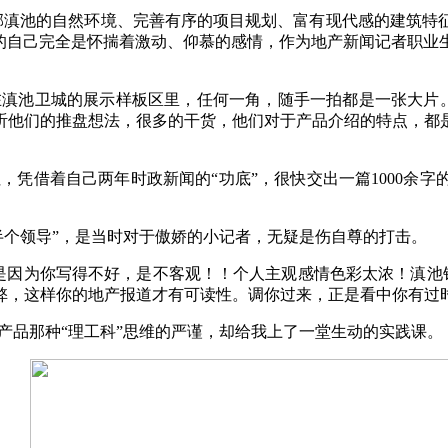
厚毗邻滇池的自然环境、完善有序的项目规划、富有现代感的建筑
的自己完全是怀揣着激动、仰慕的感情，作为地产新闻记者职业
。
滇池卫城的展示样板区里，任何一角，随手一拍都是一张大片。
听他们的推盘想法，很多的干货，他们对于产品介绍的特点，都
社，凭借着自己两年时政新闻的
“
功底
”
，很快交出一篇1000余
半个领导
”
，是当时对于傲娇的小记者，无疑是伤自尊的打击。
是因为你写得不好，是不客观！！个人主观感情色彩太浓！滇池铂
弊，这样你的地产报道才有可读性。调你过来，正是看中你有过
产品那种
“
理工科
”
思维的严谨，却给我上了一堂生动的实践课。