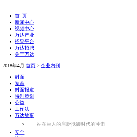
首 页
新闻中心
视频中心
万达产业
招采平台
万达招聘
关于万达
2018年4月
首页
>
企业内刊
封面
卷首
封面报道
特别策划
公益
工作法
万达故事
站在巨人的肩膀抵御时代的冲击
安全