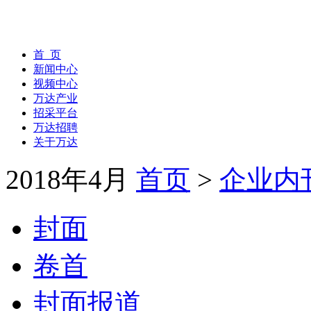
首 页
新闻中心
视频中心
万达产业
招采平台
万达招聘
关于万达
2018年4月
首页
>
企业内
封面
卷首
封面报道