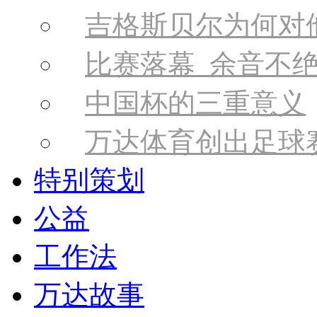
吉格斯贝尔为何对
比赛落幕 余音不
中国杯的三重意义
万达体育创出足球赛
特别策划
公益
工作法
万达故事