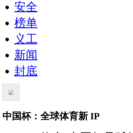
安全
榜单
义工
新闻
封底
中国杯：全球体育新 IP