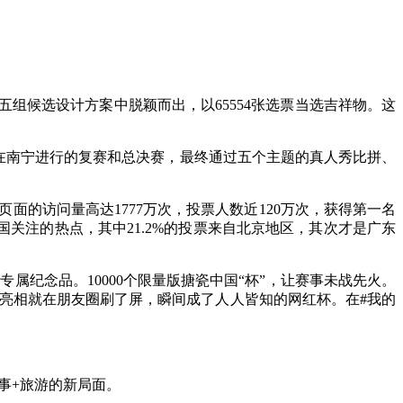
五组候选设计方案中脱颖而出，以65554张选票当选吉祥物。这
入在南宁进行的复赛和总决赛，最终通过五个主题的真人秀比拼、
面的访问量高达1777万次，投票人数近120万次，获得第一名
关注的热点，其中21.2%的投票来自北京地区，其次才是广东
属纪念品。10000个限量版搪瓷中国
“
杯
”
，让赛事未战先火。
亮相就在朋友圈刷了屏，瞬间成了人人皆知的网红杯。在#我的
。
事+旅游的新局面。