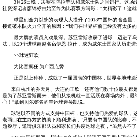
3月26日晚，决赛在乌拉圭队和威尔士队之间进行。这
社资深记者廖锦标由始至终为比赛双方喝彩：
“
太精彩了！这就
球星们全力以赴的表现大大提升了2018中国杯的含金量
接道破本队火力全开的原因：
“
我们在世界杯前已经没有太多的
最大牌的演员入戏最深。苏亚雷斯收获了进球，迈进了乌
法，以29个进球超越名宿伊恩·拉什，成为威尔士国家队历史
>>球迷狂欢
为比赛疯狂 为广西点赞
正是以上种种，成就了一届圆满的中国杯，世界各地球迷
来自杭州的乔天月、大连的王欣，还有他们数十位朋友都是
是为了苏亚雷斯而来，他们从接机就一直活跃在赛场内外，最
心！
”
拿到贝尔签名的幸运球迷吴凯说。
球迷以不同的方式支持中国杯，也支持他们热爱的球队，
老两口在主办方的协助下顺利进场，
“
只要有中国队的比赛，不
题餐厅，邀请俱乐部队员和家长们共度足球之夜，
“
虽然去不了