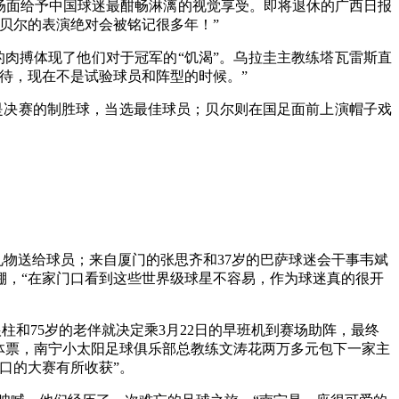
场面给予中国球迷最酣畅淋漓的视觉享受。即将退休的广西日报
贝尔的表演绝对会被铭记很多年！
”
的肉搏体现了他们对于冠军的
“
饥渴
”
。乌拉圭主教练塔瓦雷斯直
待，现在不是试验球员和阵型的时候。
”
是决赛的制胜球，当选最佳球员；贝尔则在国足面前上演帽子戏
物送给球员；来自厦门的张思齐和37岁的巴萨球迷会干事韦斌
棚，
“
在家门口看到这些世界级球星不容易，作为球迷真的很开
柱和75岁的老伴就决定乘3月22日的早班机到赛场助阵，最终
体票，南宁小太阳足球俱乐部总教练文涛花两万多元包下一家主
口的大赛有所收获
”
。