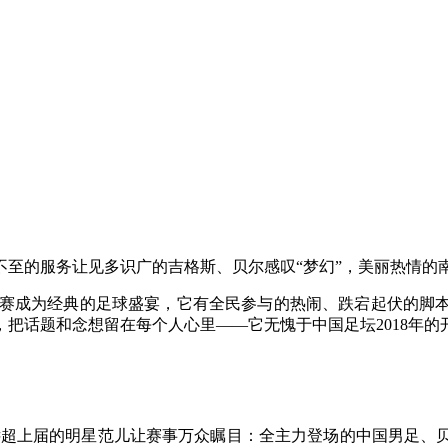
微不至的服务让见多识广的吉格斯、贝尔感叹
“
梦幻
”
，美丽热情的
球锦标赛成为经典的足球盛宴，它有全民参与的热闹、跌宕起伏的
把话题和念想留在每个人心里——它无愧于中国足坛2018年的
远超上届的明星范儿让赛事万众瞩目：全主力登场的中国男足、