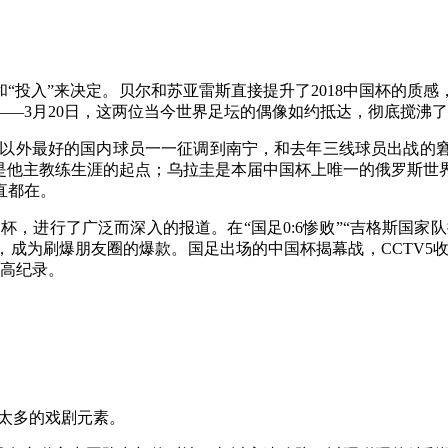
和
“
投入
”
来决定。贝尔和苏亚雷斯直接提升了2018中国杯的质
—3月20日，这两位当今世界足坛的偶像如约抵达，彻底搅沸
以外最好的国内球员一一征调到南宁，和去年三线球员出战的
是他主教练生涯的起点；乌拉圭是本届中国杯上唯一的俄罗斯世界
直都在。
中国杯，进行了广泛而深入的报道。在
“
国足0:6惨败
”
“
吉格斯国家队
为刷爆朋友圈的爆款。国足出场的中国杯揭幕战，CCTV5收视率
最高纪录。
了太多的戏剧元素。