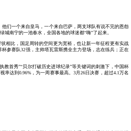
感，他们一个来自皇马，一个来自巴萨，两支球队有说不完的恩怨
了绿城南宁的一池春水，全国各地的球迷都
“
嗨
”
了起来。
窘状相比，国足周转的空间更为宽裕，也让新一年征程更有实战
杯参赛队32强，主帅塔瓦雷斯携全主力登场，志在练兵；正在
执教首秀
”
“
贝尔打破历史进球纪录
”
等关键词的刺激下，中国杯
达到0.96%，为一周赛事最高。3月26日决赛，超过4.1万名