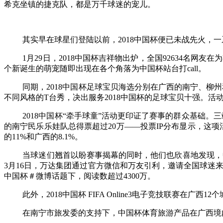
希克坐镇的捷克队，都是万千球迷的宠儿。
其实
早在球星们登陆以前，2018中国杯便已未战先火，
1月29日，2018中国杯吉祥物出炉，全国92634名网
个新诞生的萌宠随即出现在各个角落为中国杯站台打call。
同期，2018中国杯足球宝贝海选分别在广西的南宁、柳
不同风格的T台秀，决出服务2018中国杯的足球宝贝十强。活动
2018中国杯
“
牵手球童
”
活动更印证了赛事的群众基础。三站
的南宁民乐乐娃队总得票超过20万——投票IP分布显示，这
的11%和广西的8.1%。
当球迷们翘首以盼赛事揭幕的同时，他们也欣喜地发现，
3月16日，万达集团通过官方微信和万友引利，邀请全国球迷
中国杯＃微博话题下，阅读数超过4300万。
此外，2018中国杯 FIFA Online3电子竞技联赛在广西
在南宁市旅发委的支持下，中国杯体育旅游产品在广西境