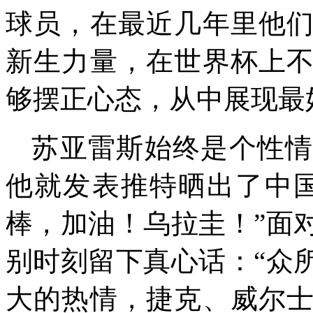
球员，在最近几年里他
新生力量，在世界杯上
够摆正心态，从中展现最
苏亚雷斯始终是个性
他就发表推特晒出了中
棒，加油！乌拉圭！
”
面
别时刻留下真心话：
“
众
大的热情，捷克、威尔