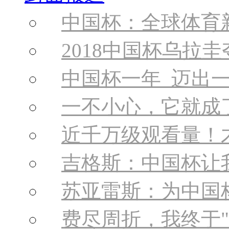
中国杯：全球体育新
2018中国杯乌拉圭
中国杯一年 迈出
一不小心，它就成
近千万级观看量！
吉格斯：中国杯让
苏亚雷斯：为中国
费尽周折，我终于