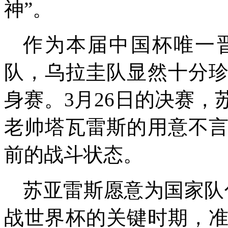
神
”
。
作为本届中国杯唯一
队，乌拉圭队显然十分
身赛。3月26日的决赛，
老帅塔瓦雷斯的用意不
前的战斗状态。
苏亚雷斯愿意为国家队
战世界杯的关键时期，