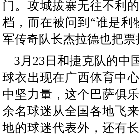
门。攻城拔寨无往不利
档，而在被问到
“
谁是利
军传奇队长杰拉德也把票
3月23日和捷克队的
球衣出现在广西体育中
中坚力量，这个巴萨俱
余名球迷从全国各地飞
地的球迷代表外，还有