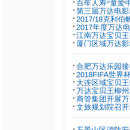
百年人寿
童爱
“
第三届万达电影
晓
2017/18克
2017年度万
江南万达宝贝王
厦门区域万达影
合肥万达乐园接
2018FIFA
大连区域宝贝王
官
万达宝贝王柳州
动
商管集团开展万
文旅规划院召开