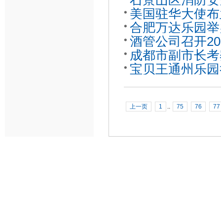
石景山区消防安
美国驻华大使布
场召开
合肥万达乐园举办
园
酒管公司召开2
赛
成都市副市长考
宝贝王通州乐园
上一页
1
..
75
76
77