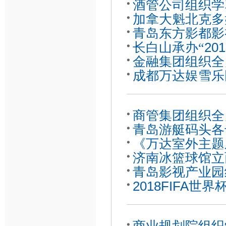
酒管公司组织学
加拿大魁北克多
青岛东方影都影
长白山承办
2
“
金融集团组织全
成都万达娱雪乐
话
商管集团组织全
青岛游艇码头各
《万达室外主题
济南冰篮球馆立
成
青岛影视产业园
2018FIFA
行