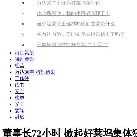
万达来了！开启好莱坞新时代
他乡遇到他，我的小目标实现了！
当外媒谈论王健林时他们在谈论什么
在万达面前，美国文化失掉自信力了吗？
王健林为何敢给好莱坞
“
上课
”
特别策划
特别策划
经营
万达30年·特别策划
工作法
读书
安全
榜单
义工
要闻
封底
董事长72小时 掀起好莱坞集体