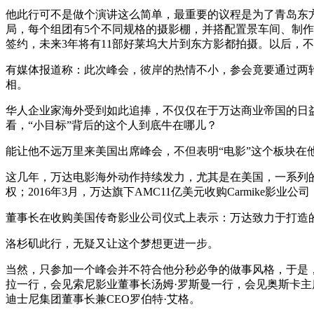
他此行可不是做个演讲这么简单，最重要的议程是为了青岛东方
局，每个组团有5个不同规格的摄影棚，并搭配置景车间、制
签约，未来3年将有11部好莱坞大片到东方影都拍摄。以后，
有媒体报道称：此次峰会，彼岸的热情不小，参会竟要通过两
相。
华人企业家海外受到如此追捧，不仅仅在于万达商业帝国的日
看，
“
小目标
”
背后的这个人到底牛在哪儿？
能让他不远万里来美国出席峰会，不但表明
“
电影
”
这个板块在
这几年，万达电影海外动作持续发力，尤其是在美国，一系列的动作
权；2016年3月，万达旗下AMC11亿美元收购Carmike影业公司；
董事长在收购美国传奇影业公司仪式上表示：万达致力于打造
洛杉矶此行，无疑又让这个梦想更进一步。
当然，只参加一个峰会并不符合他分秒必争的做事风格，于是，
拉一行，会见索尼影业董事长汤姆·罗斯曼一行，会见奥斯卡主
迪士尼集团董事长兼CEO罗伯特·艾格。