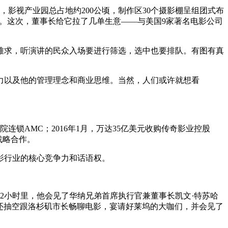
影视产业园总占地约200公顷，制作区30个摄影棚呈组团式布
。这次，董事长给它拉了几单生意——与美国9家著名电影公司
难求，听演讲的民众入场要进行筛选，选中也要排队。有图有真
力以及他的管理理念和商业思维。当然，人们或许就想看
连锁AMC；2016年1月，万达35亿美元收购传奇影业控股
成战略合作。
影行业的核心竞争力和话语权。
2小时里，他会见了华纳兄弟首席执行官兼董事长凯文·特苏哈
，还抽空跟洛杉矶市长畅聊电影，宴请好莱坞的大咖们，并会见了