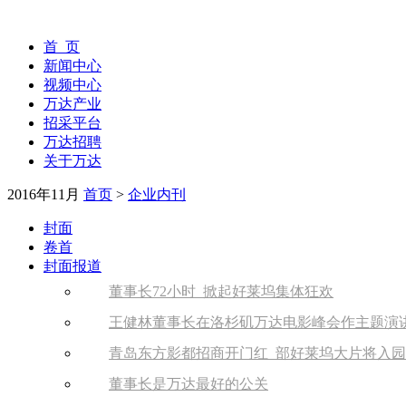
首 页
新闻中心
视频中心
万达产业
招采平台
万达招聘
关于万达
2016年11月
首页
>
企业内刊
封面
卷首
封面报道
董事长72小时 掀起好莱坞集体狂欢
王健林董事长在洛杉矶万达电影峰会作主题演
青岛东方影都招商开门红 部好莱坞大片将入园
董事长是万达最好的公关