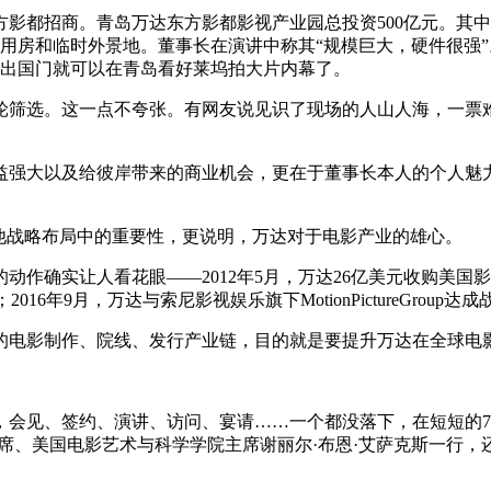
影都招商。青岛万达东方影都影视产业园总投资500亿元。其中，
作用房和临时外景地。董事长在演讲中称其
“
规模巨大，硬件很强
”
不出国门就可以在青岛看好莱坞拍大片内幕了。
轮筛选。这一点不夸张。有网友说见识了现场的人山人海，一票
益强大以及给彼岸带来的商业机会，更在于董事长本人的个人魅
他战略布局中的重要性，更说明，万达对于电影产业的雄心。
确实让人看花眼——2012年5月，万达26亿美元收购美国影院
2016年9月，万达与索尼影视娱乐旗下MotionPictureGroup达
的电影制作、院线、发行产业链，目的就是要提升万达在全球电
会见、签约、演讲、访问、宴请……一个都没落下，在短短的7
席、美国电影艺术与科学学院主席谢丽尔·布恩·艾萨克斯一行