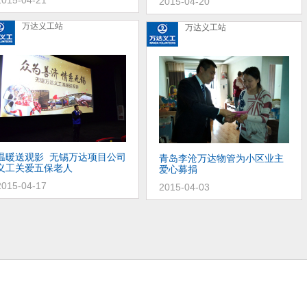
2015-04-20
万达义工站
万达义工站
温暖送观影 无锡万达项目公司
青岛李沧万达物管为小区业主
义工关爱五保老人
爱心募捐
2015-04-17
2015-04-03