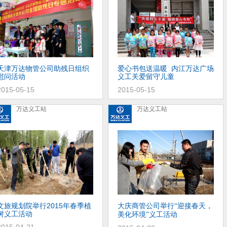
天津万达物管公司助残日组织
爱心书包送温暖 内江万达广场
慰问活动
义工关爱留守儿童
2015-05-15
2015-05-15
万达义工站
万达义工站
文旅规划院举行2015年春季植
大庆商管公司举行
迎接春天，
“
树义工活动
美化环境
义工活动
”
2015-04-21