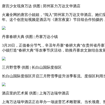
唐宫少女现身万达 供图 | 郑州富力万达文华酒店
火遍全网的唐宫小姐姐，
“
闯入
”
郑州富力万达文华酒店。她们穿
年。这个创意短视频是酒店与《唐宫夜宴》节目组合作拍摄的
丹寨春耕大典 供图 | 丹寨万达小镇
3月20日，正值春分节气，辛丑年丹寨
“
春耕大典
”
在贵州省丹寨
小镇打造
“
春耕大典
”
等农事节庆活动，助推丹寨农文旅结合发
三月野雪季 供图 | 长白山国际度假区
长白山国际度假区开启三月野雪季提升淡季客流。度假区利用当
酒店里的艺术展 供图 | 上海万达瑞华酒店
上海万达瑞华酒店正在举办一场波普艺术雕塑展。当长颈鹿、