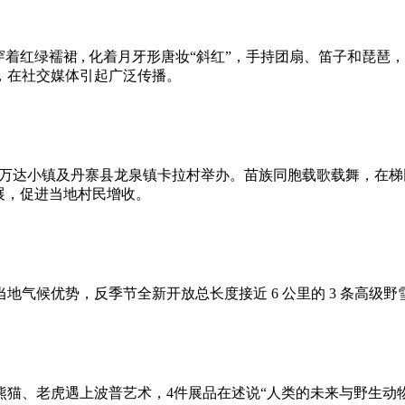
着红绿襦裙 , 化着月牙形唐妆
“
斜红
”
，手持团扇、笛子和琵琶，
，在社交媒体引起广泛传播。
万达小镇及丹寨县龙泉镇卡拉村举办。苗族同胞载歌载舞，在梯
展，促进当地村民增收。
地气候优势，反季节全新开放总长度接近 6 公里的 3 条高级
熊猫、老虎遇上波普艺术，4件展品在述说
“
人类的未来与野生动