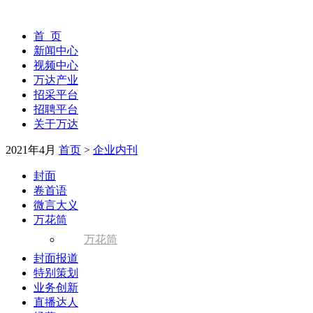
首 页
新闻中心
视频中心
万达产业
招采平台
招聘平台
关于万达
2021年4月
首页
>
企业内刊
封面
卷首语
微言大义
万花筒
万花筒
封面报道
特别策划
业务创新
直播达人