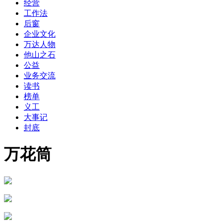
经营
工作法
后窗
企业文化
万达人物
他山之石
公益
业务交流
读书
榜单
义工
大事记
封底
万花筒