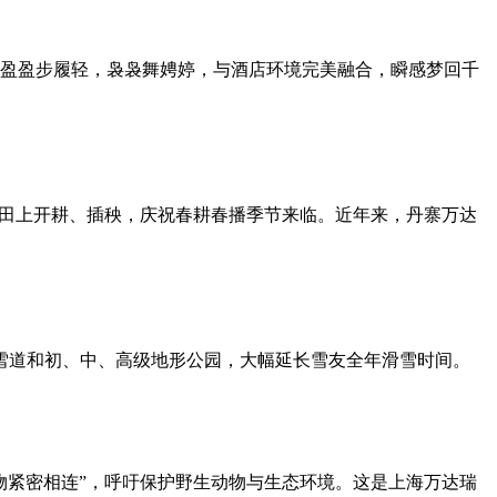
盈盈步履轻，袅袅舞娉婷，与酒店环境完美融合，瞬感梦回千
田上开耕、插秧，庆祝春耕春播季节来临。近年来，丹寨万达
野雪道和初、中、高级地形公园，大幅延长雪友全年滑雪时间。
物紧密相连
”
，呼吁保护野生动物与生态环境。这是上海万达瑞