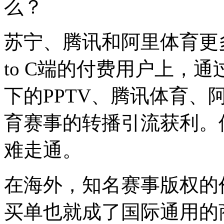
么？
苏宁、腾讯和阿里体育更
to C端的付费用户上，
下的PPTV、腾讯体育
育赛事的转播引流获利。
难走通。
在海外，知名赛事版权的
买单也就成了国际通用的