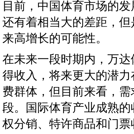
目前，中国体育市场的发
还有着相当大的差距，但
来高增长的可能性。
在未来一段时期内，万达
得收入，将来更大的潜力
费群体，但目前来看，需
段。国际体育产业成熟的
权分销、特许商品和门票