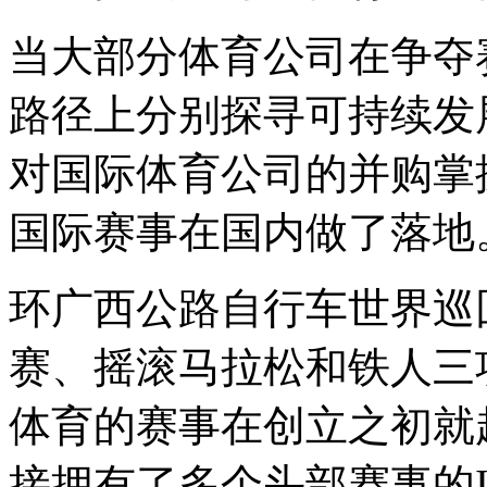
当大部分体育公司在争夺
路径上分别探寻可持续发
对国际体育公司的并购掌
国际赛事在国内做了落地
环广西公路自行车世界巡
赛、摇滚马拉松和铁人三
体育的赛事在创立之初就
接拥有了多个头部赛事的I