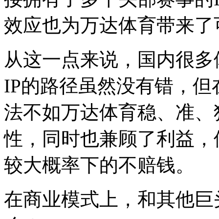
效应也为万达体育带来了
从这一点来说，国内很多
IP的路径虽然没有错，
法不如万达体育稳、准、
性，同时也兼顾了利益，
较大概率下的不赔钱。
在商业模式上，和其他巨