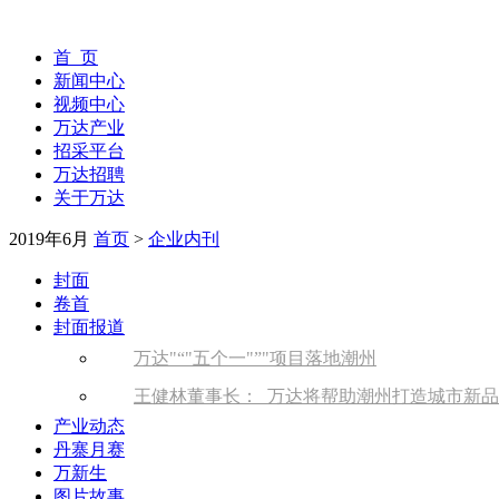
首 页
新闻中心
视频中心
万达产业
招采平台
万达招聘
关于万达
2019年6月
首页
>
企业内刊
封面
卷首
封面报道
万达
“
五个一
”
项目落地潮州
王健林董事长： 万达将帮助潮州打造城市新
产业动态
丹寨月赛
万新生
图片故事