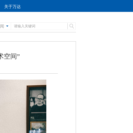
关于万达
闻
术空间
”