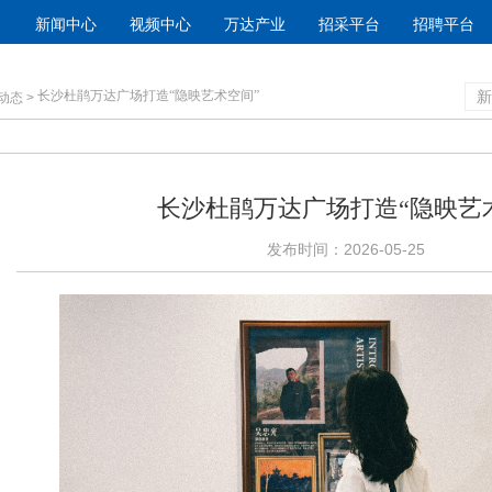
新闻中心
视频中心
万达产业
招采平台
招聘平台
长沙杜鹃万达广场打造
“
隐映艺术空间
”
新
动态
>
长沙杜鹃万达广场打造
“
隐映艺
发布时间：2026-05-25