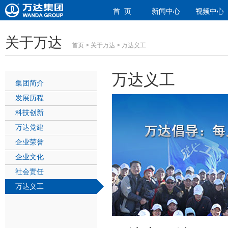
首 页
新闻中心
视频中心
关于万达
首页
>
关于万达
> 万达义工
万达义工
集团简介
发展历程
科技创新
万达党建
企业荣誉
企业文化
社会责任
万达义工