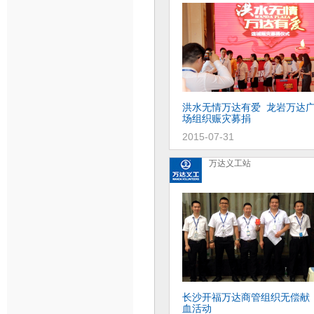
商业规划系统开展2015年秋季
义工活动
洪水无情万达有爱 龙岩万达
场组织赈灾募捐
2015-10-20
2015-07-31
万达义工站
保护"母亲湖" 黄石万达项目
公司组织义工活动
长沙开福万达商管组织无偿献
血活动
2015-10-19