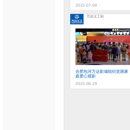
2015-07-09
万达义工站
石家庄万达影城举行
盲人朋友
“
听电影
公益活动
”
合肥包河万达影城组织贫困家
2015-10-15
庭爱心观影
2015-06-29