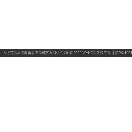
合肥包河万达影城组织贫困家
庭爱心观影
2015-06-29
泉州区域万达影城义工关爱自
闭症儿童
2015-06-24