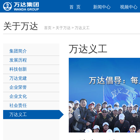
首 页
新闻中心
视频中心
关于万达
首页
>
关于万达
> 万达义工
万达义工
集团简介
发展历程
科技创新
万达党建
企业荣誉
企业文化
社会责任
万达义工