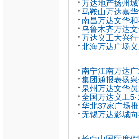
万达地产扬州城
马鞍山万达嘉华
南昌万达文华和
险
乌鲁木齐万达文
伍
万达义工大兴行
者
北海万达广场义
动
南宁江南万达广
集团通报表扬泉
泉州万达文华员
强
全国万达义工5·
童
华北37家广场
无锡万达影城向