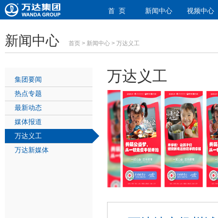
首 页
新闻中心
视频中心
新闻中心
首页
>
新闻中心
> 万达义工
万达义工
集团要闻
热点专题
最新动态
媒体报道
万达义工
万达新媒体
1
2
3