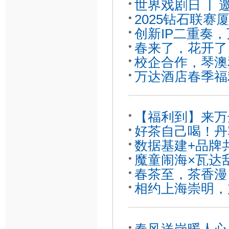
世界戏剧日 |
2025钻石联
月峥嵘
创新IP二重奏
吧！
春来了，花开了
革！
校企合作，琴澳
~
万达酒店春季福
备忘录
【福利到】来万
好茶自己喝！丹
惠！
数据基建+品牌
魔童闹海×瓦达
DNA
春茶至，茶香漫
~
相约上海崇明，
好接受挑战的准