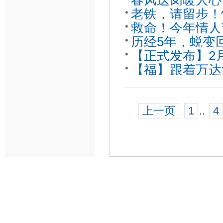
春风送岗暖人心
老铁，请留步！
逛了吗？
救命！今年情人
乐吧~
历经5年，蜕变回
验
【正式发布】2
明，成为你自己的
【福】跟着万达
国之旅第二季吧
上一页
1
..
4