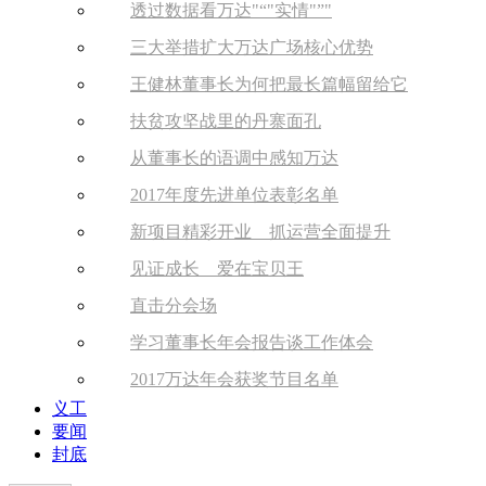
透过数据看万达
“
实情
”
三大举措扩大万达广场核心优势
王健林董事长为何把最长篇幅留给它
扶贫攻坚战里的丹寨面孔
从董事长的语调中感知万达
2017年度先进单位表彰名单
新项目精彩开业 抓运营全面提升
见证成长 爱在宝贝王
直击分会场
学习董事长年会报告谈工作体会
2017万达年会获奖节目名单
义工
要闻
封底