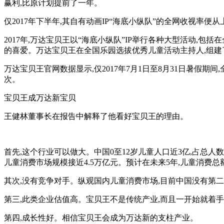
赢利,比原计划提前了一年。
仅2017年下半年,其自有动画IP
“
海底小纵队
”
的全网收视率便从上
2017年,万达宝贝王以
“
海底小纵队
”
IP举行各种大型活动,包括
的喜爱。万达宝贝王在全国乐园选拔优秀儿童活动主持人,组建
万达宝贝王官网数据显示,仅2017年7月1日至8月31日暑假期
次。
宝贝王成万达新宝贝
王健林董事长在报告中解释了他看好宝贝王的理由。
首先,这个行业可以做大。中国0至12岁儿童人口近3亿,占总人数
儿童消费市场规模接近4.5万亿元。预计在未来5年,儿童消费总
其次,没有竞争对手。纵观国内儿童消费市场,目前中国没有第
第三,此类企业估值高。宝贝王不是传统产业,而且一开始就着手
第四,成长性好。相信宝贝王会成为万达新的支柱产业。