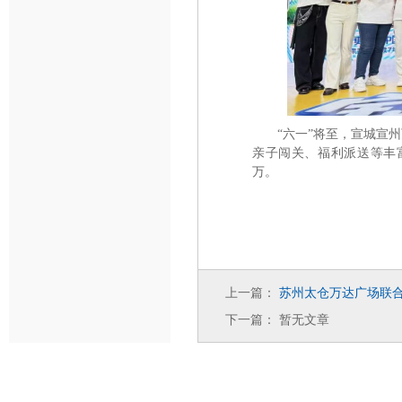
六一
将至，宣城宣州
“
”
亲子闯关、福利派送等丰
万。
上一篇：
苏州太仓万达广场联
下一篇：
暂无文章