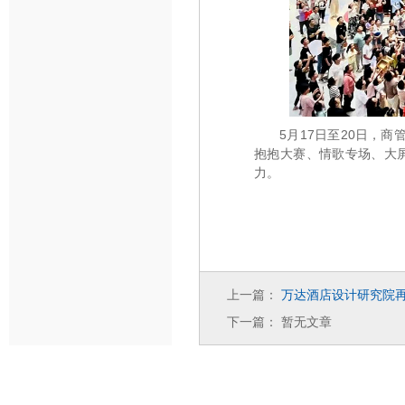
5月17日至20日，商
抱抱大赛、情歌专场、大
力。
上一篇：
万达酒店设计研究院
下一篇：
暂无文章