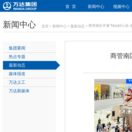
首 页
新闻中心
视频中心
新闻中心
商管南区开展
“
May好心动·
首页
>
新闻中心
>
最新动态
>
集团要闻
商管南
热点专题
最新动态
媒体报道
万达义工
万达新媒体