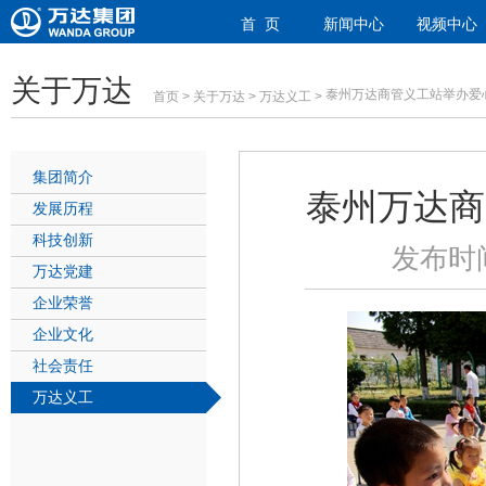
首 页
新闻中心
视频中心
关于万达
泰州万达商管义工站举办爱
首页
>
关于万达
>
万达义工
>
集团简介
泰州万达商
发展历程
科技创新
发布时间
万达党建
企业荣誉
企业文化
社会责任
万达义工