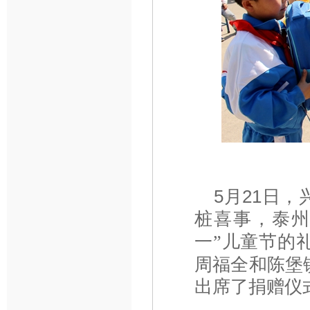
5月21日
桩喜事，泰
一
儿童节的
”
周福全和陈堡
出席了捐赠仪