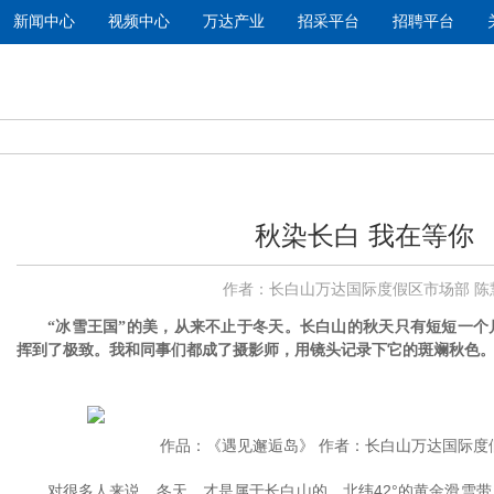
新闻中心
视频中心
万达产业
招采平台
招聘平台
秋染长白 我在等你
作者：长白山万达国际度假区市场部 陈
冰雪王国
的美，从来不止于冬天。长白山的秋天只有短短一个
“
”
挥到了极致。我和同事们都成了摄影师，用镜头记录下它的斑斓秋色
作品：《遇见邂逅岛》 作者：长白山万达国际度
对很多人来说，冬天，才是属于长白山的。北纬42°的黄金滑雪