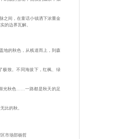
山脉之间，在童话小镇洒下浓重金
现实的边界瓦解。
天盖地的秋色，从栈道而上，到森
了极致。不同海拔下，红枫、绿
湖光秋色……一路都是秋天的足
净无比的秋。
假区市场部杨哲