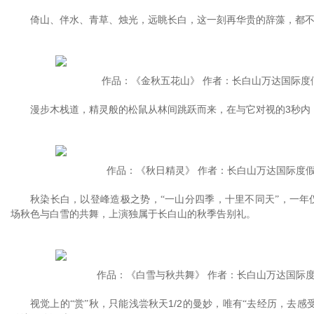
倚山、伴水、青草、烛光，远眺长白，这一刻再华贵的辞藻，都
作品：《金秋五花山》 作者：长白山万达国际度
漫步木栈道，精灵般的松鼠从林间跳跃而来，在与它对视的3秒内
作品：《秋日精灵》 作者：长白山万达国际度
秋染长白，以登峰造极之势，
一山分四季，十里不同天
，一年
“
”
场秋色与白雪的共舞，上演独属于长白山的秋季告别礼。
作品：《白雪与秋共舞》 作者：长白山万达国际
视觉上的
赏
秋，只能浅尝秋天1/2的曼妙，唯有
去经历，去感
“
”
“