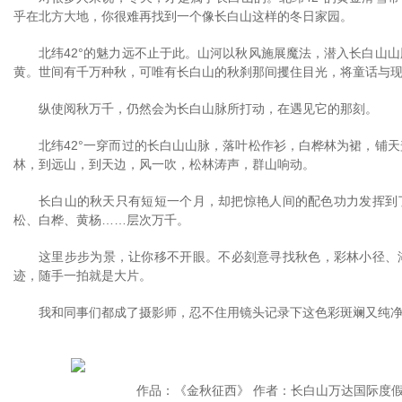
乎在北方大地，你很难再找到一个像长白山这样的冬日家园。
北纬42°的魅力远不止于此。山河以秋风施展魔法，潜入长白山
黄。世间有千万种秋，可唯有长白山的秋刹那间攫住目光，将童话与
纵使阅秋万千，仍然会为长白山脉所打动，在遇见它的那刻。
北纬42°一穿而过的长白山山脉，落叶松作衫，白桦林为裙，铺
林，到远山，到天边，风一吹，松林涛声，群山响动。
长白山的秋天只有短短一个月，却把惊艳人间的配色功力发挥到
松、白桦、黄杨……层次万千。
这里步步为景，让你移不开眼。不必刻意寻找秋色，彩林小径、
迹，随手一拍就是大片。
我和同事们都成了摄影师，忍不住用镜头记录下这色彩斑斓又纯
作品：《金秋征西》 作者：长白山万达国际度