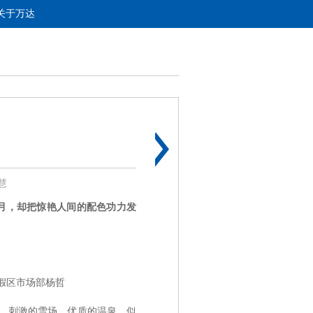
关于万达
慧
月，却把惊艳人间的配色功力发
。
假区市场部杨哲
带，刺激的雪场，优质的温泉，似