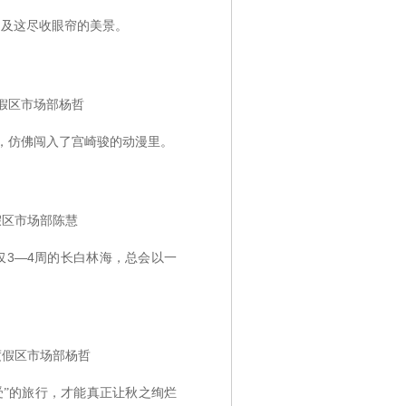
不及这尽收眼帘的美景。
假区市场部杨哲
，仿佛闯入了宫崎骏的动漫里。
假区市场部陈慧
仅3—4周的长白林海，总会以一
度假区市场部杨哲
受
的旅行，才能真正让秋之绚烂
”