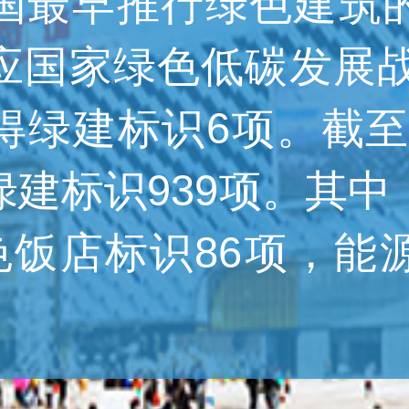
国最早推行绿色建筑
应国家绿色低碳发展战略
绿建标识6项。截至20
绿建标识939项。其中
绿色饭店标识86项，能