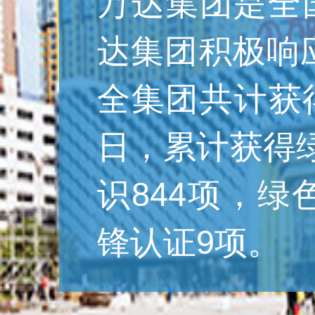
万达集团是全
达集团积极响
全集团共计获得
日，累计获得
识844项，
锋认证9项。